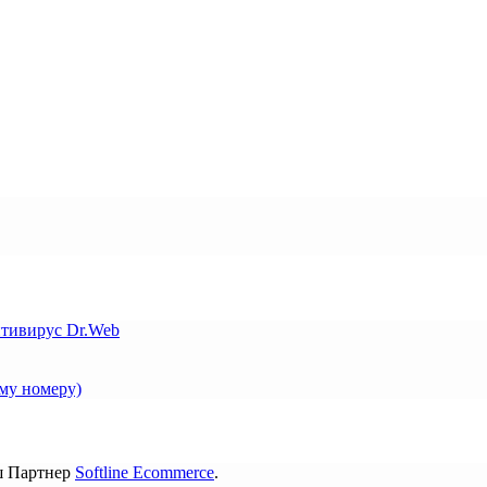
нтивирус Dr.Web
му номеру)
ш Партнер
Softline Ecommerce
.