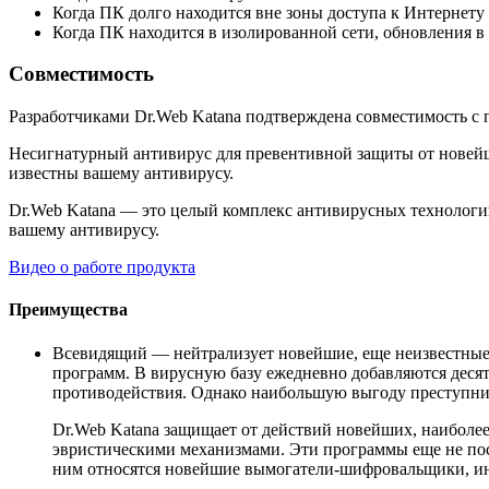
Когда ПК долго находится вне зоны доступа к Интернету
Когда ПК находится в изолированной сети, обновления в
Совместимость
Разработчиками Dr.Web Katana подтверждена совместимость с п
Несигнатурный антивирус для превентивной защиты от новейши
известны вашему антивирусу.
Dr.Web Katana — это целый комплекс антивирусных технологий
вашему антивирусу.
Видео о работе продукта
Преимущества
Всевидящий
— нейтрализует новейшие, еще неизвестные 
программ. В вирусную базу ежедневно добавляются десят
противодействия. Однако наибольшую выгоду преступни
Dr.Web Katana защищает от действий новейших, наиболе
эвристическими механизмами. Эти программы еще не пост
ним относятся новейшие вымогатели-шифровальщики, ин