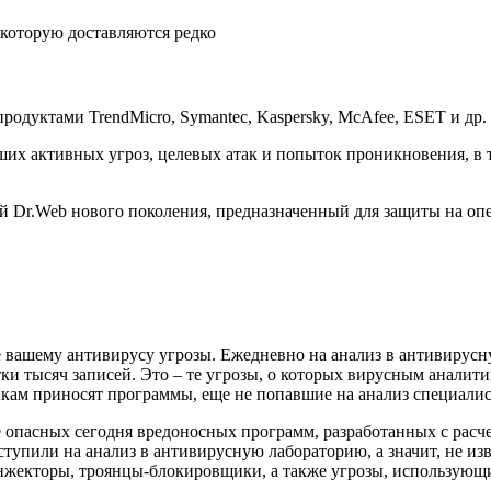
 которую доставляются редко
родуктами TrendMicro, Symantec, Kaspersky, McAfee, ESET и др.
х активных угроз, целевых атак и попыток проникновения, в то
 Dr.Web нового поколения, предназначенный для защиты на опер
вашему антивирусу угрозы. Ежедневно на анализ в антивирусну
ки тысяч записей. Это – те угрозы, о которых вирусным аналит
кам приносят программы, еще не попавшие на анализ специали
е опасных сегодня вредоносных программ, разработанных с ра
упили на анализ в антивирусную лабораторию, а значит, не изв
жекторы, троянцы-блокировщики, а также угрозы, использующи