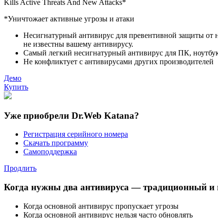
K
ills
A
ctive
T
hreats
A
nd
N
ew
A
ttacks*
*Уничтожает активные угрозы и атаки
Несигнатурный антивирус для превентивной защиты от но
не известны вашему антивирусу.
Самый легкий несигнатурный антивирус для ПК, ноутбуков
Не конфликтует с антивирусами других производителей
Демо
Купить
Уже приобрели Dr.Web Katana?
Регистрация серийного номера
Скачать программу
Самоподдержка
Продлить
Когда нужны два антивируса — традиционный и
Когда основной антивирус пропускает угрозы
Когда основной антивирус нельзя часто обновлять