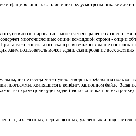
ение инфицированных файлов и не предусмотрены никакие дейс
 отсутствии сканирование выполняется с ранее сохраненными н
содержат многочисленные опции командной строки - опции обла
При запуске консольного сканера возможно задание настройки 
щих задач пользователь может задать сканирование всех жестких 
альны, но не всегда могут удовлетворить требования пользова
йки программы, хранящиеся в конфигурационном файле. Задание
ой-то параметр не будет задан (частая ошибка при настройке), 
еренных, излеченных, перемещенных, удаленных и подозрительн