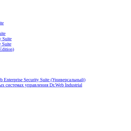
te
ite
 Suite
 Suite
Edition)
Enterprise Security Suite (Универсальный)
 системах управления Dr.Web Industrial