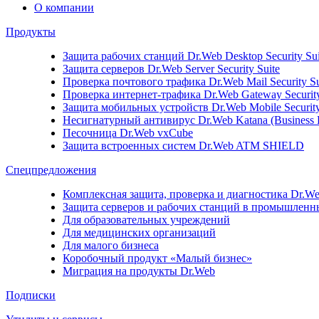
О компании
Продукты
Защита рабочих станций
Dr.Web Desktop Security Sui
Защита серверов
Dr.Web Server Security Suite
Проверка почтового трафика
Dr.Web Mail Security Su
Проверка интернет-трафика
Dr.Web Gateway Security
Защита мобильных устройств
Dr.Web Mobile Security
Несигнатурный антивирус
Dr.Web Katana (Business 
Песочница
Dr.Web vxCube
Защита встроенных систем
Dr.Web ATM SHIELD
Спецпредложения
Комплексная защита, проверка и диагностика Dr.Web 
Защита серверов и рабочих станций в промышленных
Для образовательных учреждений
Для медицинских организаций
Для малого бизнеса
Коробочный продукт «Малый бизнес»
Миграция на продукты Dr.Web
Подписки