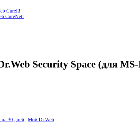
eb CureIt!
eb CureNet!
Dr.Web Security Space (для MS
 на 30 дней
|
Мой Dr.Web