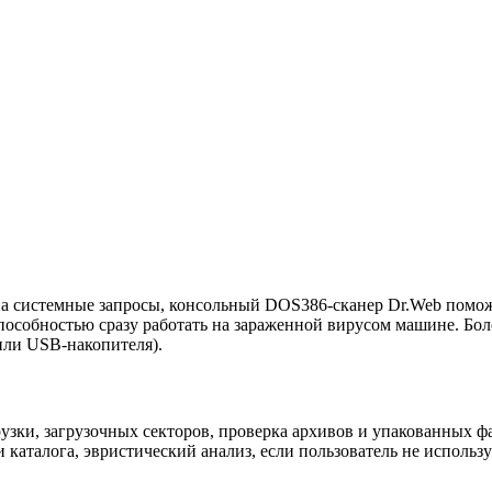
на системные запросы, консольный DOS386-сканер Dr.Web помож
обностью сразу работать на зараженной вирусом машине. Более
или USB-накопителя).
узки, загрузочных секторов, проверка архивов и упакованных 
 каталога, эвристический анализ, если пользователь не исполь