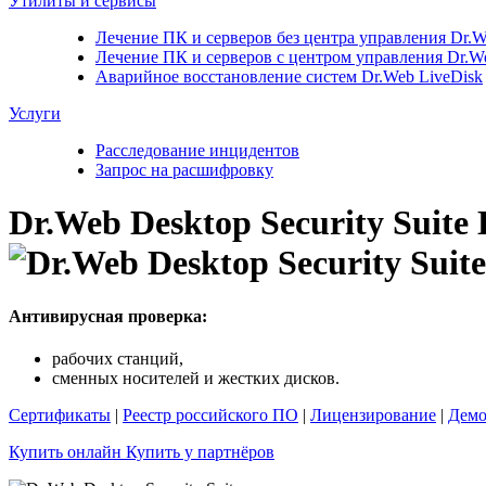
Утилиты и сервисы
Лечение ПК и серверов без центра управления
Dr.W
Лечение ПК и серверов с центром управления
Dr.W
Аварийное восстановление систем
Dr.Web LiveDisk
Услуги
Расследование инцидентов
Запрос на расшифровку
Dr.Web Desktop Security Suite
Антивирусная проверка:
рабочих станций,
сменных носителей и жестких дисков.
Сертификаты
|
Реестр российского ПО
|
Лицензирование
|
Демо
Купить онлайн
Купить у партнёров