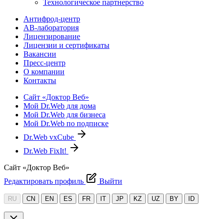
Технологическое партнерство
Антифрод-центр
АВ-лаборатория
Лицензирование
Лицензии и сертификаты
Вакансии
Пресс-центр
О компании
Контакты
Сайт «Доктор Веб»
Мой Dr.Web для дома
Мой Dr.Web для бизнеса
Мой Dr.Web по подписке
Dr.Web vxCube
Dr.Web FixIt!
Сайт «Доктор Веб»
Редактировать профиль
Выйти
RU
CN
EN
ES
FR
IT
JP
KZ
UZ
BY
ID