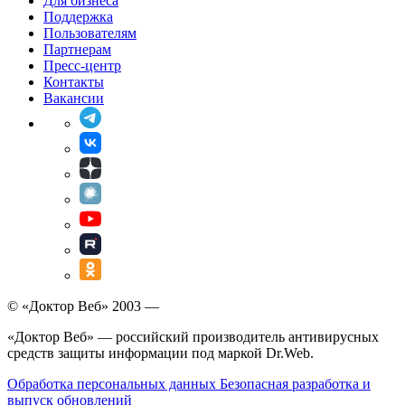
Для бизнеса
Поддержка
Пользователям
Антиспам.
Партнерам
Пресс-центр
Контакты
С высокой долей вероятности
Вакансии
распознает спам независимо от языка
сообщения, при близком к нулю
проценте ложных срабатываний
Родительский контроль.
Заблокирует сайты по ключевым
словам в URL и защитит детей от
посещения нежелательных веб-
ресурсов
© «Доктор Веб» 2003 —
Брандмауэр.
«Доктор Веб» — российский производитель антивирусных
средств защиты информации под маркой Dr.Web.
Возведет заслон на пути попыток
хакеров вторгнуться в компьютер
Обработка персональных данных
Безопасная разработка и
выпуск обновлений