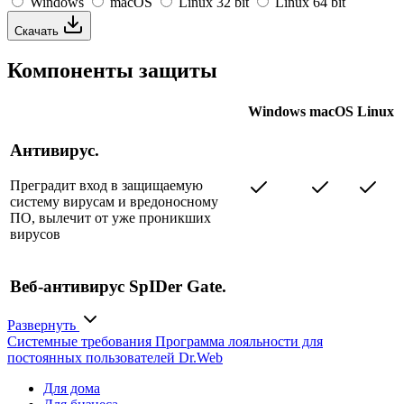
Windows
macOS
Linux 32 bit
Linux 64 bit
Скачать
Компоненты защиты
Windows
macOS
Linux
Антивирус.
Преградит вход в защищаемую
систему вирусам и вредоносному
ПО, вылечит от уже проникших
вирусов
Веб-антивирус SpIDer Gate.
Обеспечит проверку веб-страниц в
Развернуть
режиме реального времени,
Системные требования
Программа лояльности для
заблокирует фишинговые интернет-
постоянных пользователей Dr.Web
ресурсы, запретит доступ к
нерекомендуемым и потенциально
Для дома
опасным сайтам