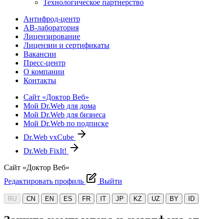
Технологическое партнерство
Антифрод-центр
АВ-лаборатория
Лицензирование
Лицензии и сертификаты
Вакансии
Пресс-центр
О компании
Контакты
Сайт «Доктор Веб»
Мой Dr.Web для дома
Мой Dr.Web для бизнеса
Мой Dr.Web по подписке
Dr.Web vxCube
Dr.Web FixIt!
Сайт «Доктор Веб»
Редактировать профиль
Выйти
RU
CN
EN
ES
FR
IT
JP
KZ
UZ
BY
ID